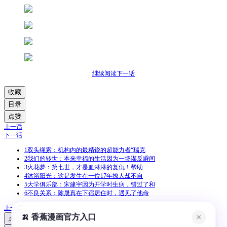
继续阅读下一话
收藏
目录
点赞
上一话
下一话
1
双头绳索：机构内的最精锐的超能力者“瑞克
2
我们的转世：本来幸福的生活因为一场谋反瞬间
3
火花夢：第七世，才是血淋淋的复仇！帮助
4
沐浴阳光：这是发生在一位17年撩人却不自
5
大学俱乐部：宋建宇因为开学时生病，错过了和
6
不良关系：陈晟真在下宿居住时，遇见了他命
上一话
🍌 香蕉漫画官方入口
✕
点赞