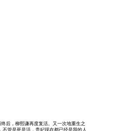
而终后，柳熙谦再度复活。又一次地重生之
，不管是死是活，贵妃现在都已经是我的人