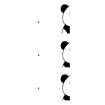
14
作者：佚名
15
7.5分
2026
完结
16
寄宿日记
17
作者：佚名
18
19
7.7分
2026
连载
20
裤裤笔记
21
作者：裤裤笔记
22
23
9.9分
2026
连载
24
重考生