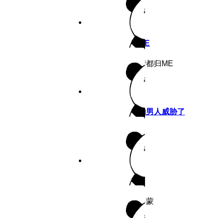
6.5分
2026
连载
女儿闺蜜都归ME
作者：女儿闺蜜都归ME
8.5分
2026
完结
我被最想拥抱的男人威胁了
作者：耽美
7.6分
2026
连载
行走费洛蒙
作者：行走费洛蒙