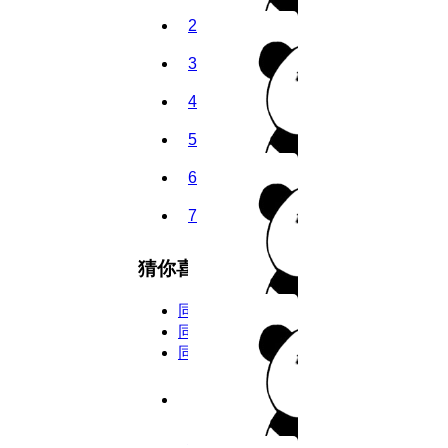
2
3
4
5
6
7
8
猜你喜欢
9
同类型
10
同主演
同年份
11
9.9分
2026
完结
12
私密教学
13