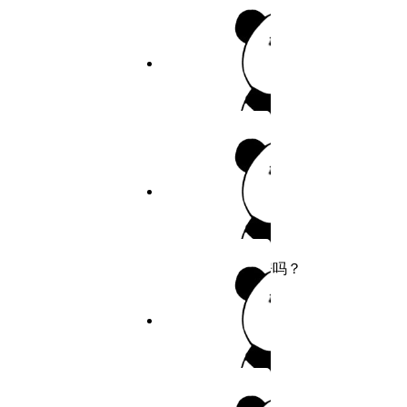
25
作者：佚名
26
8.5分
2026
连载
27
青梅竹马
28
作者：青梅竹马
29
30
5.8分
2026
连载
31
还有空房吗？
32
作者：还有空房吗？
5.5分
2026
完结
巨人族的新娘
作者：耽美