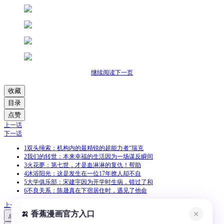
继续阅读下一页
收藏
目录
点赞
上一话
下一话
1
双头绳索：机构内的最精锐的超能力者“瑞克
2
我们的转世：本来幸福的生活因为一场谋反瞬间
3
火花夢：第七世，才是血淋淋的复仇！帮助
4
沐浴阳光：这是发生在一位17年撩人却不自
5
大学俱乐部：宋建宇因为开学时生病，错过了和
6
不良关系：陈晟真在下宿居住时，遇见了他命
上一话
🍌 香蕉漫画官方入口
✕
点赞