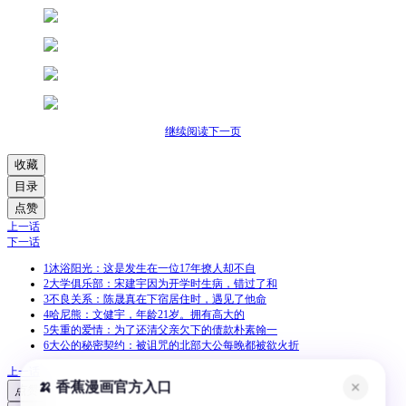
继续阅读下一页
收藏
目录
点赞
上一话
下一话
1
沐浴阳光：这是发生在一位17年撩人却不自
2
大学俱乐部：宋建宇因为开学时生病，错过了和
3
不良关系：陈晟真在下宿居住时，遇见了他命
4
哈尼熊：文健宇，年龄21岁。拥有高大的
5
失重的爱情：为了还清父亲欠下的债款朴素翰一
6
大公的秘密契约：被诅咒的北部大公每晚都被欲火折
上一话
🍌 香蕉漫画官方入口
✕
点赞