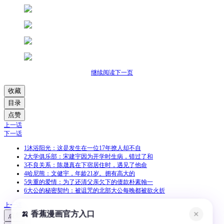
继续阅读下一页
收藏
目录
点赞
上一话
下一话
1
沐浴阳光：这是发生在一位17年撩人却不自
2
大学俱乐部：宋建宇因为开学时生病，错过了和
3
不良关系：陈晟真在下宿居住时，遇见了他命
4
哈尼熊：文健宇，年龄21岁。拥有高大的
5
失重的爱情：为了还清父亲欠下的债款朴素翰一
6
大公的秘密契约：被诅咒的北部大公每晚都被欲火折
上一话
🍌 香蕉漫画官方入口
✕
点赞